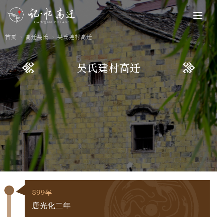
首页
高迁吴氏
吴氏建村高迁
吴氏建村高迁
899年
唐光化二年