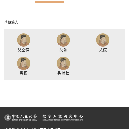
其他族人
吴全智
吴陈
吴谋
吴杨
吴时福