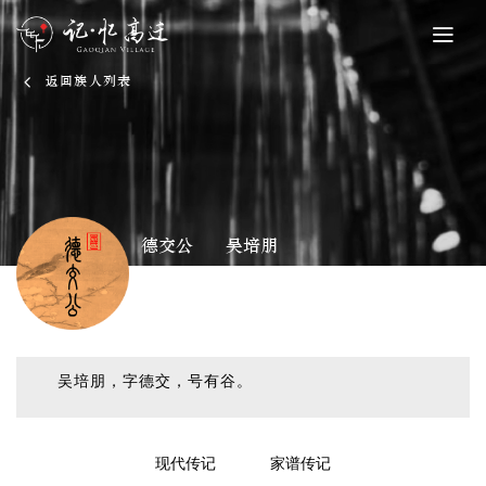
返回族人列表
德交公
吴培朋
吴培朋，字德交，号有谷。
现代传记
家谱传记