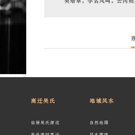
吴培阜，学名凤鸣，云冈则
高迁吴氏
地域风水
仙居吴氏源流
自然地理
吴氏建村高迁
风水营建