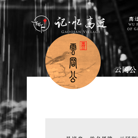
高
WU 
OF G
云冈公