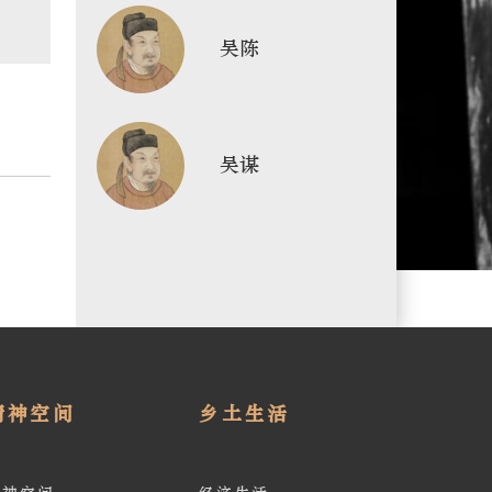
吴陈
吴谋
精神空间
乡土生活