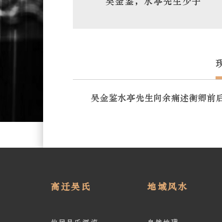
吴金鉴，水亭先生少子
吴金鉴水亭先生向余痛述衡卿前
高迁吴氏
地域风水