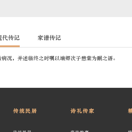
现代传记
家谱传记
后病况，并述临终之时嘱以端卿次子憩棠为嗣之语。
传统民居
诗礼传家