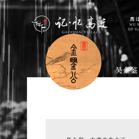
高
WU 
OF G
吴金鉴