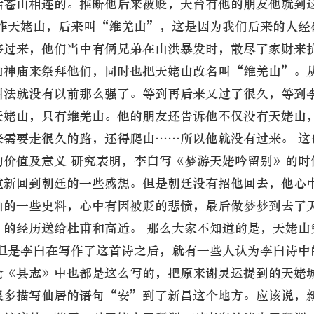
括苍山相连的。推断他后来被贬，天台有他的朋友他就到
叫作天姥山，后来叫“维羌山”，这是因为我们后来的人经
移过来，他们当中有俩兄弟在山洪暴发时，散尽了家财来
山神庙来祭拜他们，同时也把天姥山改名叫“维羌山”。
叫法就没有以前那么强了。等到再后来又过了很久，等到
天姥山，只有维羌山。他的朋友还告诉他不仅没有天姥山
来需要走很久的路，还得爬山……所以他就没有过来。 这
的价值及意义 研究表明，李白写《梦游天姥吟留别》的时
重新回到朝廷的一些感想。但是朝廷没有招他回去，他心
山的一些史料，心中有因被贬的悲愤，最后做梦梦到去了
”的经历送给杜甫和高适。 那么大家不知道的是，天姥山
，但是李白在写作了这首诗之后，就有一些人认为李白诗中
仓《县志》中也都是这么写的，把原来谢灵运提到的天姥
很多描写仙居的语句“安”到了新昌这个地方。应该说，