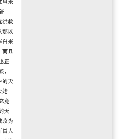
这里来
研
抗洪救
从那以
李白来
，而且
也正
候，
中的天
天姥
究竟
的天
城改为
新昌人