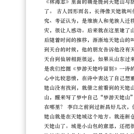
《林海志》里面的确是提到天姥山与
了。 古人因形而名，长得像天姥就
究、考证认为，是维族人和羌族人迁
灾，很让人感动。后来就在这里建了
后随着时间的推移，渐渐地天姥山的
到天台的时候，他的朋友告诉他没有
天台到仙居相距很远，如果从山东过
是我们挖掘《梦游天姥吟留别》一诗
心中比较悲愤，在诗中表达了自己想
姥山没有找到，就借之前看到的天姥
山，醒来写了梦中自己“梦游天姥山
在哪里？ 李白之前到过新昌好几次
姥山就是在天姥城这个地方。就连新
天姥山了。城是小山包的意思，还把