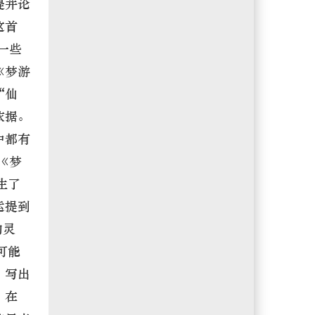
提并论
这首
一些
《梦游
“仙
依据。
中都有
《梦
生了
运提到
的灵
可能
，写出
。在