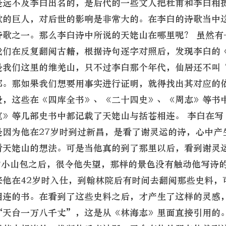
是远不及李白出名的，是后代的一些文人把杜甫和李白相
歌的巨人，对后世的影响是非常大的。在李白的诗歌当中
诗歌之一。那么李白诗中所说的天姥山在哪里呢？ 虽然有
我们在反复翻阅古籍，根据诗句逐字对照后，发现李白的
是我们这里的维羌山，只不过李白那个年代，仙居还不叫
郡。那如果我们想要用事实进行证明，就得找出其对应的
段，这些在《四库全书》、《二十四史》、《周志》等书
览》等几部史书中都记载了天姥山与括苍相连。 李白在写
因为他在27岁时到过新昌，是看了谢灵运的诗，心中产
看天姥山的想法。可是当他真的到了那里以后，看到谢灵
的小山包之后，很令他失望，那样的景色没有触动他写诗
他在42岁时入仕，到翰林院后有时间去翻阅那些史料，
相连的书。在看到了这些史料之后，才产生了这样的灵感
“天台一万八千丈”，这是从《林海志》里面直接引用的