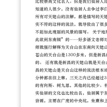
比较崇尚文化名人。但是我们仙居人
知道的人很少，没有仙居人去争过李
所有对天姥山的注解，都是描写的天姥
实不符的这样的说法，就导致出了很
不起如此瑰丽的风景的描写。 关于
此欲到东南倾”的……好多语文老师
师就强行解释为天台山在东南向天姥
苍山的天台山是1300多米，但是新
的。 还有就是新昌的天姥山就是天台
昌的天姥山是天台山这样的说法根本
分钟都在往上窜，三天之内已经超过3
的有向斯、柯九思，其他的比较少。
实仙居的文化也比较出名，仙居属于
岩画，主要在广度的中央坑，朱熹和