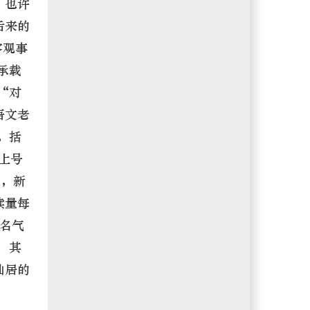
，也许
后来的
客观事
承载
“对
语文老
，括
上号
述，新
读量每
有名气
 其
仙居的