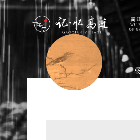
高
WU 
OF G