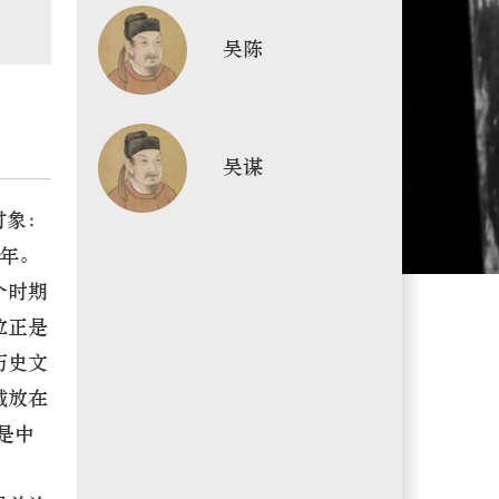
吴陈
吴谋
对象：
2年。
个时期
位正是
历史文
域放在
是中
、