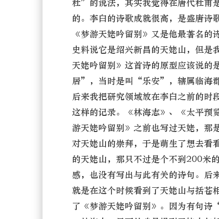
杜”的说法，其实我觉得在唐代杜甫
的。李白的诗歌成就很高，是盛唐诗
《梦游天姥吟留别》又是他最著名的
史料说它是绍兴新昌的天姥山，但是
天姥吟留别》这首诗的原型应该说的
居”，当时是叫“乐安”，辖属临海
后来我把研究领域放在李白之前的时
这样的记录。《林海志》、《太平预
游天姥吟留别》之前也写过天姥，那是
对天姥山的崇拜，于是萌生了想去看
的天姥山，那只不过是个不到200米
感，也没有写出与此有关的诗句。后来
就是在这个时候看到了天姥山与括苍
了《梦游天姥吟留别》。因为有句诗