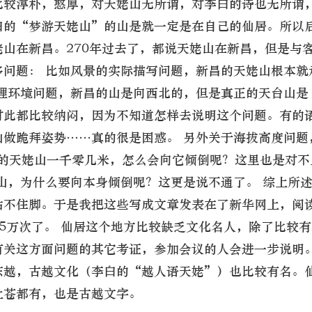
比较淳朴，憨厚，对天姥山无所谓，对李白的诗也无所谓
白的“梦游天姥山”的山是就一定是在自己的仙居。所以
山在新昌。270年过去了，都说天姥山在新昌，但是与
多问题： 比如风景的实际描写问题，新昌的天姥山根本就
地理环境问题，新昌的山是向西北的，但是真正的天台山是
对此都比较纳闷，因为不知道怎样去说明这个问题。有的
山做跪拜姿势……真的很是困惑。 另外关于海拔高度问题
昌的天姥山一千零几米，怎么会向它倾倒呢？这里也是对不
山，为什么要向本身倾倒呢？这更是说不通了。 综上所
站不住脚。于是我把这些写成文章发表在了新华网上，阅
5万次了。 仙居这个地方比较缺乏文化名人，除了比较
有关这方面问题的其它考证，参加会议的人会进一步说明。
东越，古越文化（李白的“越人语天姥”）也比较有名。
上苍都有，也是古越文字。