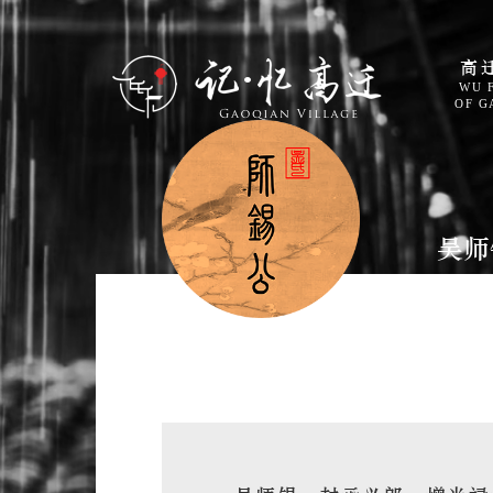
高
WU 
OF G
吴师