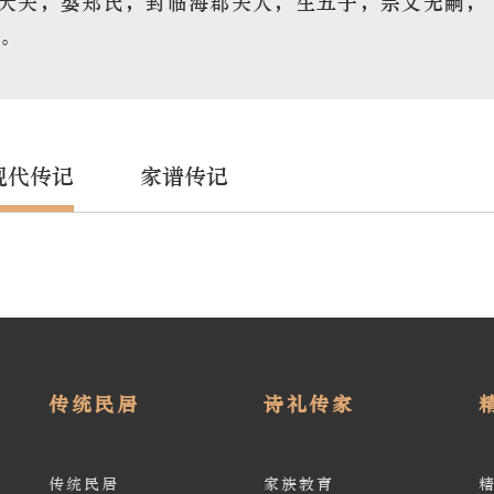
大夫，娶郑氏，封临海郡夫人，生五子，宗义无嗣，
。
现代传记
家谱传记
传统民居
诗礼传家
传统民居
家族教育