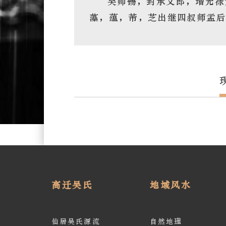
吴师锡，封承义郎，增光禄
藻，蕴，芾，芝出继四叔师孟后
高迁吴氏
地域风水
仙居吴氏源流
自然地理